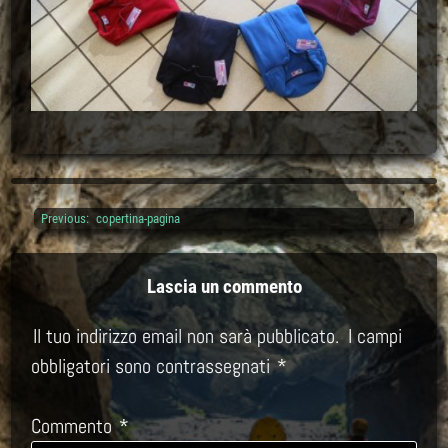
Previous:
copertina-pagina
Navigazione
articoli
Lascia un commento
Il tuo indirizzo email non sarà pubblicato.
I campi
obbligatori sono contrassegnati
*
Commento
*