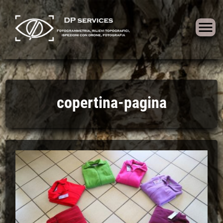
Skip
to
copertina-pagina
content