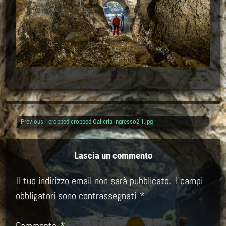
Previous:
cropped-cropped-Galleria-ingresso2-1.jpg
Navigazione
articoli
Lascia un commento
Il tuo indirizzo email non sarà pubblicato.
I campi
obbligatori sono contrassegnati
*
Commento
*