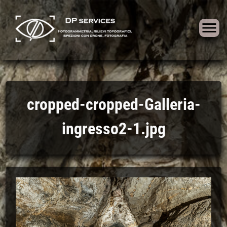
Skip
to
cropped-cropped-Galleria-
content
ingresso2-1.jpg